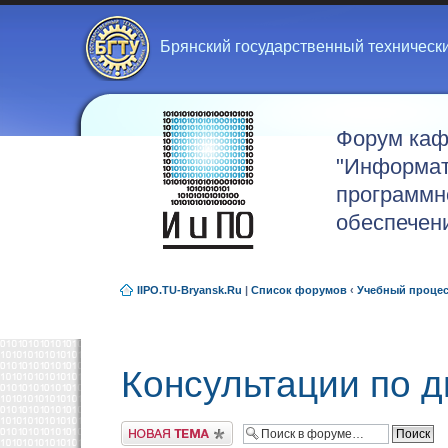
Брянский государственный техническ
Форум ка
"Информат
программн
обеспечен
IIPO.TU-Bryansk.Ru
|
Список форумов
‹
Учебный проце
Консультации по 
Новая тема