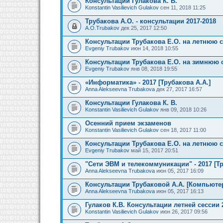
Консультации Гулакова К. В.
Konstantin Vasilievich Gulakov
сен 11, 2018 11:25
Трубакова А.О. - консультации 2017-2018
A.O.Trubakov
дек 25, 2017 12:50
Консультации Трубакова Е.О. на летнюю 
Evgeniy Trubakov
июн 14, 2018 10:55
Консультации Трубакова Е.О. на зимнюю 
Evgeniy Trubakov
янв 08, 2018 19:55
«Информатика» - 2017 [Трубакова А.А.]
Anna Alekseevna Trubakova
дек 27, 2017 16:57
Консультации Гулакова К. В.
Konstantin Vasilievich Gulakov
янв 09, 2018 10:26
Осенний прием экзаменов
Konstantin Vasilievich Gulakov
сен 18, 2017 11:00
Консультации Трубакова Е.О. на летнюю 
Evgeniy Trubakov
май 15, 2017 20:51
"Сети ЭВМ и телекоммуникации" - 2017 [Тр
Anna Alekseevna Trubakova
июн 05, 2017 16:09
Консультации Трубаковой А.А. [Компьют
Anna Alekseevna Trubakova
июн 05, 2017 16:13
Гулаков К.В. Консультации летней сессии 
Konstantin Vasilievich Gulakov
июн 26, 2017 09:56