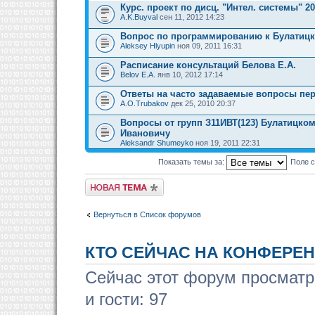
Курс. проект по дисц. "Интел. системы" 2
A.K.Buyval
сен 11, 2012 14:23
Вопрос по программированию к Булатицк
Aleksey Hlyupin
ноя 09, 2011 16:31
Расписание консультаций Белова Е.А.
Belov E.A.
янв 10, 2012 17:14
Ответы на часто задаваемые вопросы пер
A.O.Trubakov
дек 25, 2010 20:37
Вопросы от групп З11ИВТ(123) Булатицко
Ивановичу
Aleksandr Shumeyko
ноя 19, 2011 22:31
Показать темы за:
Поле 
Новая тема
Вернуться в Список форумов
КТО СЕЙЧАС НА КОНФЕРЕ
Сейчас этот форум просматр
и гости: 97