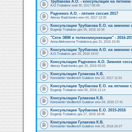
Трубакова А.О. - консультации на летнюю
A.O.Trubakov
май 30, 2017 08:48
Радченко А.О. - летняя сессия 2017
Alexey Radchenko
июн 04, 2017 13:35
Консультации Трубакова Е.О. на зимнюю 
Evgeniy Trubakov
дек 05, 2016 10:36
"Сети ЭВМ и телекоммуникации" - 2016-201
Anna Alekseevna Trubakova
дек 21, 2016 10:46
Консультации Трубакова А.О. на зимнюю 
A.O.Trubakov
дек 20, 2016 19:07
Консультации Радченко А.О. Зимняя сесси
Alexey Radchenko
дек 20, 2016 09:03
Консультация Гулакова К.В.
Konstantin Vasilievich Gulakov
янв 22, 2017 11:01
Консультации Трубакова Е.О. на летнюю 
Evgeniy Trubakov
июн 05, 2016 13:14
Консультации Гулакова К.В.
Konstantin Vasilievich Gulakov
июн 04, 2016 17:41
Консультации Трубакова Е.О. 2015-2016
Evgeniy Trubakov
дек 27, 2015 18:46
Консультации Гулакова К.В.
Konstantin Vasilievich Gulakov
янв 26, 2016 20:27