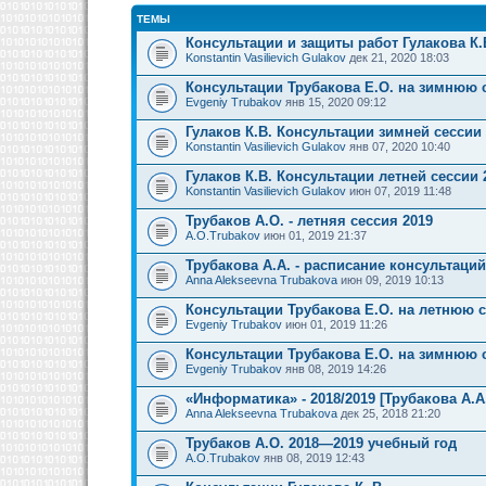
ТЕМЫ
Консультации и защиты работ Гулакова К.
Konstantin Vasilievich Gulakov
дек 21, 2020 18:03
Консультации Трубакова Е.О. на зимнюю 
Evgeniy Trubakov
янв 15, 2020 09:12
Гулаков К.В. Консультации зимней сессии
Konstantin Vasilievich Gulakov
янв 07, 2020 10:40
Гулаков К.В. Консультации летней сессии 
Konstantin Vasilievich Gulakov
июн 07, 2019 11:48
Трубаков А.О. - летняя сессия 2019
A.O.Trubakov
июн 01, 2019 21:37
Трубакова А.А. - расписание консультаци
Anna Alekseevna Trubakova
июн 09, 2019 10:13
Консультации Трубакова Е.О. на летнюю 
Evgeniy Trubakov
июн 01, 2019 11:26
Консультации Трубакова Е.О. на зимнюю 
Evgeniy Trubakov
янв 08, 2019 14:26
«Информатика» - 2018/2019 [Трубакова А.А
Anna Alekseevna Trubakova
дек 25, 2018 21:20
Трубаков А.О. 2018—2019 учебный год
A.O.Trubakov
янв 08, 2019 12:43