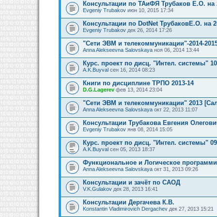
Консультации по ТАиФЯ Трубаков Е.О. на 
Evgeniy Trubakov
июн 10, 2015 17:34
Консультации по DotNet ТрубаковЕ.О. на 2
Evgeniy Trubakov
дек 26, 2014 17:26
"Сети ЭВМ и телекоммуникации"-2014-2015
Anna Alekseevna Salovskaya
ноя 06, 2014 13:44
Курс. проект по дисц. "Интел. системы" 1
A.K.Buyval
сен 16, 2014 08:23
Книги по дисциплине ТРПО 2013-14
D.G.Lagerev
фев 13, 2014 23:04
"Сети ЭВМ и телекоммуникации" 2013 [Сал
Anna Alekseevna Salovskaya
окт 22, 2013 11:07
Консультации Трубакова Евгения Олегови
Evgeniy Trubakov
янв 08, 2014 15:05
Курс. проект по дисц. "Интел. системы" 0
A.K.Buyval
сен 05, 2013 18:37
Функциональное и Логическое программи
Anna Alekseevna Salovskaya
окт 31, 2013 09:26
Консультации и зачёт по САОД
V.K.Gulakov
дек 28, 2013 16:41
Консультации Дергачева К.В.
Konstantin Vladimirovich Dergachev
дек 27, 2013 15:21