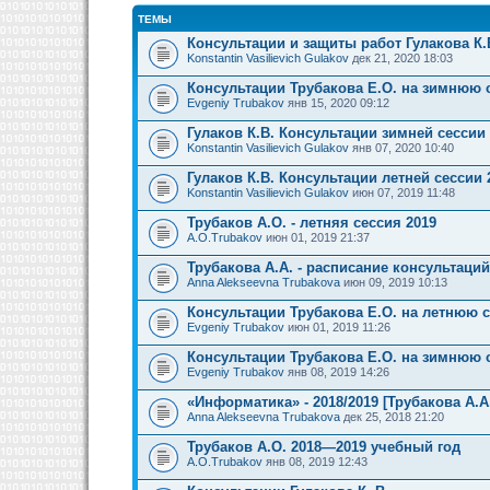
ТЕМЫ
Консультации и защиты работ Гулакова К.
Konstantin Vasilievich Gulakov
дек 21, 2020 18:03
Консультации Трубакова Е.О. на зимнюю 
Evgeniy Trubakov
янв 15, 2020 09:12
Гулаков К.В. Консультации зимней сессии
Konstantin Vasilievich Gulakov
янв 07, 2020 10:40
Гулаков К.В. Консультации летней сессии 
Konstantin Vasilievich Gulakov
июн 07, 2019 11:48
Трубаков А.О. - летняя сессия 2019
A.O.Trubakov
июн 01, 2019 21:37
Трубакова А.А. - расписание консультаци
Anna Alekseevna Trubakova
июн 09, 2019 10:13
Консультации Трубакова Е.О. на летнюю 
Evgeniy Trubakov
июн 01, 2019 11:26
Консультации Трубакова Е.О. на зимнюю 
Evgeniy Trubakov
янв 08, 2019 14:26
«Информатика» - 2018/2019 [Трубакова А.А
Anna Alekseevna Trubakova
дек 25, 2018 21:20
Трубаков А.О. 2018—2019 учебный год
A.O.Trubakov
янв 08, 2019 12:43