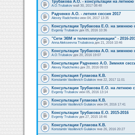
Трубакова А.О. - консультации на летнюю
A.O.Trubakov
май 30, 2017 08:48
Радченко А.О. - летняя сессия 2017
Alexey Radchenko
июн 04, 2017 13:35
Консультации Трубакова Е.О. на зимнюю 
Evgeniy Trubakov
дек 05, 2016 10:36
"Сети ЭВМ и телекоммуникации" - 2016-201
Anna Alekseevna Trubakova
дек 21, 2016 10:46
Консультации Трубакова А.О. на зимнюю 
A.O.Trubakov
дек 20, 2016 19:07
Консультации Радченко А.О. Зимняя сесси
Alexey Radchenko
дек 20, 2016 09:03
Консультация Гулакова К.В.
Konstantin Vasilievich Gulakov
янв 22, 2017 11:01
Консультации Трубакова Е.О. на летнюю 
Evgeniy Trubakov
июн 05, 2016 13:14
Консультации Гулакова К.В.
Konstantin Vasilievich Gulakov
июн 04, 2016 17:41
Консультации Трубакова Е.О. 2015-2016
Evgeniy Trubakov
дек 27, 2015 18:46
Консультации Гулакова К.В.
Konstantin Vasilievich Gulakov
янв 26, 2016 20:27