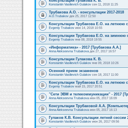
Консультации Гулакова К. В.
Konstantin Vasilievich Gulakov
сен 11, 2018 11:25
Трубакова А.О. - консультации 2017-2018
A.O.Trubakov
дек 25, 2017 12:50
Консультации Трубакова Е.О. на летнюю 
Evgeniy Trubakov
июн 14, 2018 10:55
Консультации Трубакова Е.О. на зимнюю 
Evgeniy Trubakov
янв 08, 2018 19:55
«Информатика» - 2017 [Трубакова А.А.]
Anna Alekseevna Trubakova
дек 27, 2017 16:57
Консультации Гулакова К. В.
Konstantin Vasilievich Gulakov
янв 09, 2018 10:26
Осенний прием экзаменов
Konstantin Vasilievich Gulakov
сен 18, 2017 11:00
Консультации Трубакова Е.О. на летнюю 
Evgeniy Trubakov
май 15, 2017 20:51
"Сети ЭВМ и телекоммуникации" - 2017 [Тр
Anna Alekseevna Trubakova
июн 05, 2017 16:09
Консультации Трубаковой А.А. [Компьют
Anna Alekseevna Trubakova
июн 05, 2017 16:13
Гулаков К.В. Консультации летней сессии 
Konstantin Vasilievich Gulakov
июн 26, 2017 09:56