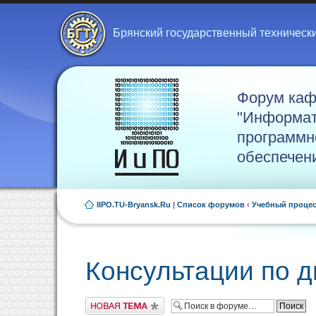
Брянский государственный техническ
Форум ка
"Информат
программн
обеспечен
IIPO.TU-Bryansk.Ru
|
Список форумов
‹
Учебный проце
Консультации по 
Новая тема