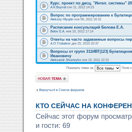
Курс. проект по дисц. "Интел. системы" 2
A.K.Buyval
сен 11, 2012 14:23
Вопрос по программированию к Булатицк
Aleksey Hlyupin
ноя 09, 2011 16:31
Расписание консультаций Белова Е.А.
Belov E.A.
янв 10, 2012 17:14
Ответы на часто задаваемые вопросы пер
A.O.Trubakov
дек 25, 2010 20:37
Вопросы от групп З11ИВТ(123) Булатицко
Ивановичу
Aleksandr Shumeyko
ноя 19, 2011 22:31
Показать темы за:
Поле 
Новая тема
Вернуться в Список форумов
КТО СЕЙЧАС НА КОНФЕРЕ
Сейчас этот форум просматр
и гости: 69