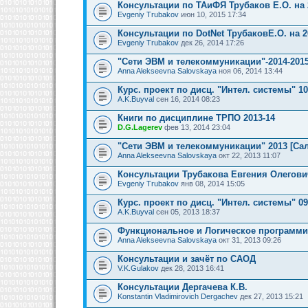
Консультации по ТАиФЯ Трубаков Е.О. на 
Evgeniy Trubakov
июн 10, 2015 17:34
Консультации по DotNet ТрубаковЕ.О. на 2
Evgeniy Trubakov
дек 26, 2014 17:26
"Сети ЭВМ и телекоммуникации"-2014-2015
Anna Alekseevna Salovskaya
ноя 06, 2014 13:44
Курс. проект по дисц. "Интел. системы" 1
A.K.Buyval
сен 16, 2014 08:23
Книги по дисциплине ТРПО 2013-14
D.G.Lagerev
фев 13, 2014 23:04
"Сети ЭВМ и телекоммуникации" 2013 [Сал
Anna Alekseevna Salovskaya
окт 22, 2013 11:07
Консультации Трубакова Евгения Олегови
Evgeniy Trubakov
янв 08, 2014 15:05
Курс. проект по дисц. "Интел. системы" 0
A.K.Buyval
сен 05, 2013 18:37
Функциональное и Логическое программи
Anna Alekseevna Salovskaya
окт 31, 2013 09:26
Консультации и зачёт по САОД
V.K.Gulakov
дек 28, 2013 16:41
Консультации Дергачева К.В.
Konstantin Vladimirovich Dergachev
дек 27, 2013 15:21