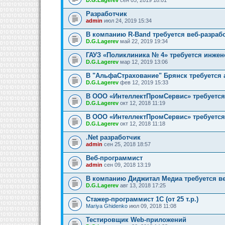
Разработчик
admin
июл 24, 2019 15:34
В компанию R-Band требуется веб-разраб
D.G.Lagerev
май 22, 2019 19:34
ГАУЗ «Поликлиника № 4» требуется инжен
D.G.Lagerev
мар 12, 2019 13:06
В "АльфаСтрахование" Брянск требуется
D.G.Lagerev
фев 12, 2019 15:33
В ООО «ИнтеллектПромСервис» требуется
D.G.Lagerev
окт 12, 2018 11:19
В ООО «ИнтеллектПромСервис» требуется
D.G.Lagerev
окт 12, 2018 11:18
.Net разработчик
admin
сен 25, 2018 18:57
Веб-программист
admin
сен 09, 2018 13:19
В компанию Диджитал Медиа требуется в
D.G.Lagerev
авг 13, 2018 17:25
Стажер-программист 1С (от 25 т.р.)
Mariya Ghidenko
июл 09, 2018 11:08
Тестировщик Web-приложений