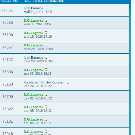
РОСМОТРЫ
ПОСЛЕДНЕЕ СООБЩЕНИЕ
Ivan Baranov
375821
май 11, 2021 15:05
D.G.Lagerev
76535
июл 03, 2020 13:46
D.G.Lagerev
75138
апр 18, 2020 17:19
D.G.Lagerev
74657
фев 28, 2020 20:50
Ivan Baranov
74122
фев 28, 2020 15:05
D.G.Lagerev
75836
дек 05, 2019 16:15
Kopeliovich Dmitry Igorevich
75163
ноя 26, 2019 09:22
D.G.Lagerev
75709
сен 05, 2019 18:12
D.G.Lagerev
75322
сен 05, 2019 18:11
D.G.Lagerev
75131
сен 05, 2019 18:11
D.G.Lagerev
73948