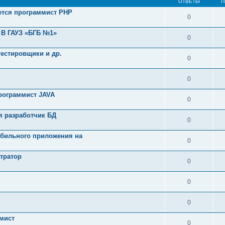
ОТВЕТЫ
П
ется программист PHP
0
 В ГАУЗ «БГБ №1»
0
тестировщики и др.
0
0
программист JAVA
0
я разработчик БД
0
обильного приложения на
0
тратор
0
0
0
мист
0