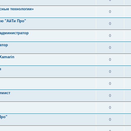
сные технологии»
0
ию "АйТи Про"
0
 администратор
0
атор
0
Xamarin
0
в
0
0
ммист
0
0
Про"
0