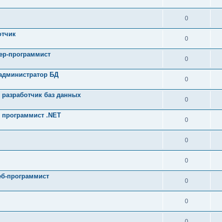
0
отчик
0
ер-программист
0
 администратор БД
0
 разработчик баз данных
0
 программист .NET
0
0
0
еб-программист
0
0
0