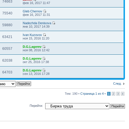
74663
фев 16, 2017 11:47
Gleb Chernov
75540
фев 16, 2017 11:31
Nadezhda Denisova
59880
янв 10, 2017 14:39
Ivan Kuzovov
63421
ноя 15, 2016 11:20
D.G.Lagerev
60557
ноя 08, 2016 12:42
D.G.Lagerev
62038
окт 25, 2016 17:38
D.G.Lagerev
64703
сен 13, 2016 17:28
След.
Тем: 190 •
Страница
1
из
4
•
1
2
3
4
Перейти: