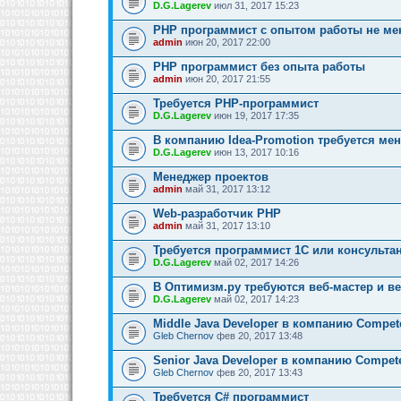
D.G.Lagerev
июл 31, 2017 15:23
PHP программист с опытом работы не мен
admin
июн 20, 2017 22:00
PHP программист без опыта работы
admin
июн 20, 2017 21:55
Требуется PHP-программист
D.G.Lagerev
июн 19, 2017 17:35
В компанию Idea-Promotion требуется ме
D.G.Lagerev
июн 13, 2017 10:16
Менеджер проектов
admin
май 31, 2017 13:12
Web-разработчик PHP
admin
май 31, 2017 13:10
Требуется программист 1C или консультан
D.G.Lagerev
май 02, 2017 14:26
В Оптимизм.ру требуются веб-мастер и в
D.G.Lagerev
май 02, 2017 14:23
Middle Java Developer в компанию Compe
Gleb Chernov
фев 20, 2017 13:48
Senior Java Developer в компанию Compe
Gleb Chernov
фев 20, 2017 13:43
Требуется C# программист