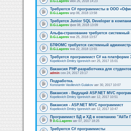
D.G.Lagerev
июн 26, 2018 14:23
Требуются C# программисты в ООО «Офи
D.G.Lagerev
апр 06, 2018 13:58
Требуется Junior SQL Developer в компан
D.G.Lagerev
фев 08, 2018 13:09
Альфа-страхование требуется системный
D.G.Lagerev
янв 25, 2018 13:57
БТФОМС требуется системный администр
D.G.Lagerev
янв 22, 2018 13:55
Требуется программист C# на платформе 
Kopeliovich Dmitry Igorevich
окт 25, 2017 15:01
Вакансия PHP-разработчика для студенто
admin
сен 24, 2017 23:17
Подработка.
Konstantin Vasilievich Gulakov
авг 30, 2017 10:07
Вакансия - Ведущий ASP.NET MVC програ
Kopeliovich Dmitry Igorevich
авг 12, 2017 10:51
Вакансия - ASP.NET MVC программист
Kopeliovich Dmitry Igorevich
авг 12, 2017 10:47
Программист БД и ХД в компанию "АйТи 
D.G.Lagerev
авг 07, 2017 18:25
Требуются C# программисты