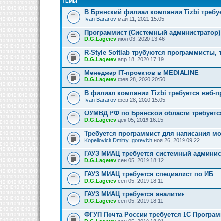
ТЕМЫ
В Брянский филиал компании Tizbi требу
Ivan Baranov
май 11, 2021 15:05
Программист (Системный администратор)
D.G.Lagerev
июл 03, 2020 13:46
R-Style Softlab трубуются программисты, 
D.G.Lagerev
апр 18, 2020 17:19
Менеджер IT-проектов в MEDIALINE
D.G.Lagerev
фев 28, 2020 20:50
В филиал компании Tizbi требуется веб-
Ivan Baranov
фев 28, 2020 15:05
ОУМВД РФ по Брянской области требуетс
D.G.Lagerev
дек 05, 2019 16:15
Требуется программист для написания м
Kopeliovich Dmitry Igorevich
ноя 26, 2019 09:22
ГАУЗ МИАЦ требуется системный админис
D.G.Lagerev
сен 05, 2019 18:12
ГАУЗ МИАЦ требуется специалист по ИБ
D.G.Lagerev
сен 05, 2019 18:11
ГАУЗ МИАЦ требуется аналитик
D.G.Lagerev
сен 05, 2019 18:11
ФГУП Почта России требуется 1С Програм
D.G.Lagerev
сен 05, 2019 18:01