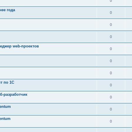
0
ее года
0
0
0
неджер web-проектов
0
0
0
т по 1C
0
еб-разработчик
0
tentum
0
tentum
0