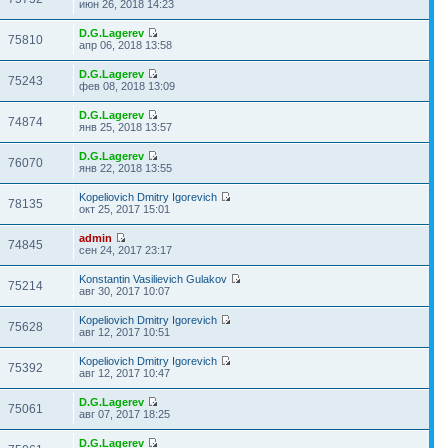
июн 26, 2018 14:23
D.G.Lagerev
75810
апр 06, 2018 13:58
D.G.Lagerev
75243
фев 08, 2018 13:09
D.G.Lagerev
74874
янв 25, 2018 13:57
D.G.Lagerev
76070
янв 22, 2018 13:55
Kopeliovich Dmitry Igorevich
78135
окт 25, 2017 15:01
admin
74845
сен 24, 2017 23:17
Konstantin Vasilievich Gulakov
75214
авг 30, 2017 10:07
Kopeliovich Dmitry Igorevich
75628
авг 12, 2017 10:51
Kopeliovich Dmitry Igorevich
75392
авг 12, 2017 10:47
D.G.Lagerev
75061
авг 07, 2017 18:25
D.G.Lagerev