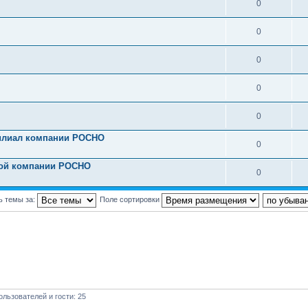
0
0
0
0
0
илиал компании РОСНО
0
вой компании РОСНО
0
ь темы за:
Поле сортировки
льзователей и гости: 25