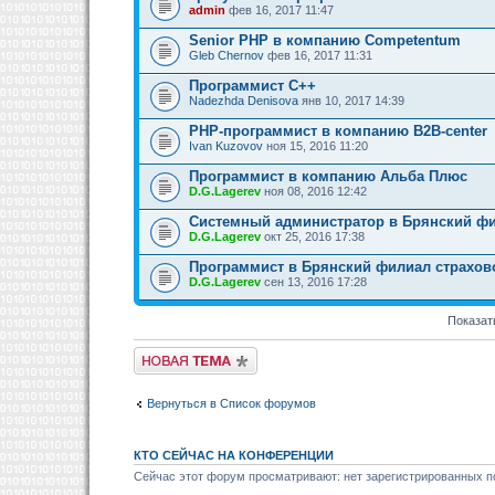
admin
фев 16, 2017 11:47
Senior PHP в компанию Competentum
Gleb Chernov
фев 16, 2017 11:31
Программист С++
Nadezhda Denisova
янв 10, 2017 14:39
PHP-программист в компанию B2B-center
Ivan Kuzovov
ноя 15, 2016 11:20
Программист в компанию Альба Плюс
D.G.Lagerev
ноя 08, 2016 12:42
Системный администратор в Брянский ф
D.G.Lagerev
окт 25, 2016 17:38
Программист в Брянский филиал страхо
D.G.Lagerev
сен 13, 2016 17:28
Показат
Новая тема
Вернуться в Список форумов
КТО СЕЙЧАС НА КОНФЕРЕНЦИИ
Сейчас этот форум просматривают: нет зарегистрированных по