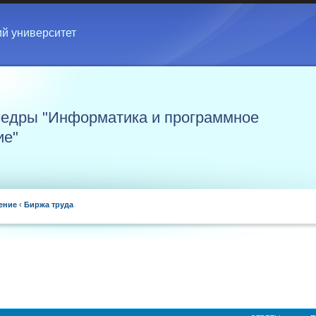
ий университет
едры "Информатика и программное
ие"
ение
‹
Биржа труда