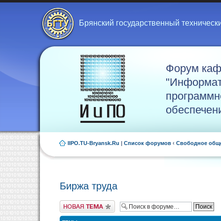
Брянский государственный техническ
Форум ка
"Информат
программн
обеспечен
IIPO.TU-Bryansk.Ru
|
Список форумов
‹
Свободное общ
Биржа труда
Новая тема