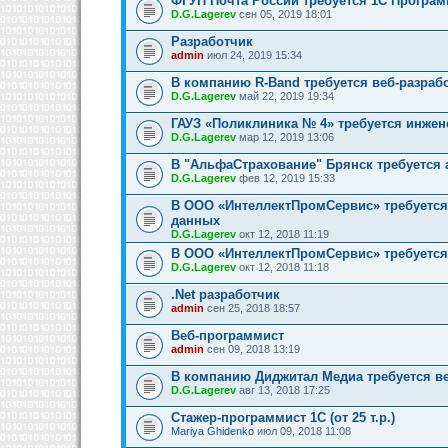
ФГУП Почта России требуется 1С Програм
D.G.Lagerev
сен 05, 2019 18:01
Разработчик
admin
июл 24, 2019 15:34
В компанию R-Band требуется веб-разраб
D.G.Lagerev
май 22, 2019 19:34
ГАУЗ «Поликлиника № 4» требуется инжен
D.G.Lagerev
мар 12, 2019 13:06
В "АльфаСтрахование" Брянск требуется
D.G.Lagerev
фев 12, 2019 15:33
В ООО «ИнтеллектПромСервис» требуется
данных
D.G.Lagerev
окт 12, 2018 11:19
В ООО «ИнтеллектПромСервис» требуется
D.G.Lagerev
окт 12, 2018 11:18
.Net разработчик
admin
сен 25, 2018 18:57
Веб-программист
admin
сен 09, 2018 13:19
В компанию Диджитал Медиа требуется в
D.G.Lagerev
авг 13, 2018 17:25
Стажер-программист 1С (от 25 т.р.)
Mariya Ghidenko
июл 09, 2018 11:08