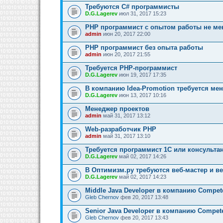
Требуются C# программисты
D.G.Lagerev
июл 31, 2017 15:23
PHP программист с опытом работы не мен
admin
июн 20, 2017 22:00
PHP программист без опыта работы
admin
июн 20, 2017 21:55
Требуется PHP-программист
D.G.Lagerev
июн 19, 2017 17:35
В компанию Idea-Promotion требуется ме
D.G.Lagerev
июн 13, 2017 10:16
Менеджер проектов
admin
май 31, 2017 13:12
Web-разработчик PHP
admin
май 31, 2017 13:10
Требуется программист 1C или консультан
D.G.Lagerev
май 02, 2017 14:26
В Оптимизм.ру требуются веб-мастер и в
D.G.Lagerev
май 02, 2017 14:23
Middle Java Developer в компанию Compe
Gleb Chernov
фев 20, 2017 13:48
Senior Java Developer в компанию Compe
Gleb Chernov
фев 20, 2017 13:43