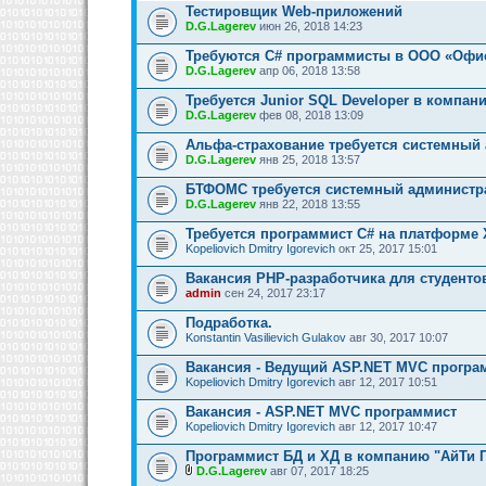
Тестировщик Web-приложений
D.G.Lagerev
июн 26, 2018 14:23
Требуются C# программисты в ООО «Офи
D.G.Lagerev
апр 06, 2018 13:58
Требуется Junior SQL Developer в компан
D.G.Lagerev
фев 08, 2018 13:09
Альфа-страхование требуется системный
D.G.Lagerev
янв 25, 2018 13:57
БТФОМС требуется системный администр
D.G.Lagerev
янв 22, 2018 13:55
Требуется программист C# на платформе 
Kopeliovich Dmitry Igorevich
окт 25, 2017 15:01
Вакансия PHP-разработчика для студенто
admin
сен 24, 2017 23:17
Подработка.
Konstantin Vasilievich Gulakov
авг 30, 2017 10:07
Вакансия - Ведущий ASP.NET MVC програ
Kopeliovich Dmitry Igorevich
авг 12, 2017 10:51
Вакансия - ASP.NET MVC программист
Kopeliovich Dmitry Igorevich
авг 12, 2017 10:47
Программист БД и ХД в компанию "АйТи 
D.G.Lagerev
авг 07, 2017 18:25