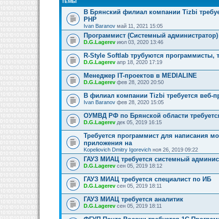
ТЕМЫ
В Брянский филиал компании Tizbi требу
PHP
Ivan Baranov
май 11, 2021 15:05
Программист (Системный администратор)
D.G.Lagerev
июл 03, 2020 13:46
R-Style Softlab трубуются программисты, 
D.G.Lagerev
апр 18, 2020 17:19
Менеджер IT-проектов в MEDIALINE
D.G.Lagerev
фев 28, 2020 20:50
В филиал компании Tizbi требуется веб-
Ivan Baranov
фев 28, 2020 15:05
ОУМВД РФ по Брянской области требуетс
D.G.Lagerev
дек 05, 2019 16:15
Требуется программист для написания м
приложения на
Kopeliovich Dmitry Igorevich
ноя 26, 2019 09:22
ГАУЗ МИАЦ требуется системный админис
D.G.Lagerev
сен 05, 2019 18:12
ГАУЗ МИАЦ требуется специалист по ИБ
D.G.Lagerev
сен 05, 2019 18:11
ГАУЗ МИАЦ требуется аналитик
D.G.Lagerev
сен 05, 2019 18:11