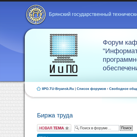
Брянский государственный техническ
Форум ка
"Информат
программн
обеспечен
IIPO.TU-Bryansk.Ru
|
Список форумов
‹
Свободное общ
Биржа труда
Новая тема