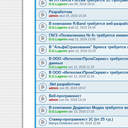
ФГУП Почта России требуется 1С Програм
D.G.Lagerev
сен 05, 2019 18:01
Разработчик
admin
июл 24, 2019 15:34
В компанию R-Band требуется веб-разраб
D.G.Lagerev
май 22, 2019 19:34
ГАУЗ «Поликлиника № 4» требуется инжен
D.G.Lagerev
мар 12, 2019 13:06
В "АльфаСтрахование" Брянск требуется
D.G.Lagerev
фев 12, 2019 15:33
В ООО «ИнтеллектПромСервис» требуется
данных
D.G.Lagerev
окт 12, 2018 11:19
В ООО «ИнтеллектПромСервис» требуется
D.G.Lagerev
окт 12, 2018 11:18
.Net разработчик
admin
сен 25, 2018 18:57
Веб-программист
admin
сен 09, 2018 13:19
В компанию Диджитал Медиа требуется в
D.G.Lagerev
авг 13, 2018 17:25
Стажер-программист 1С (от 25 т.р.)
Mariya Ghidenko
июл 09, 2018 11:08