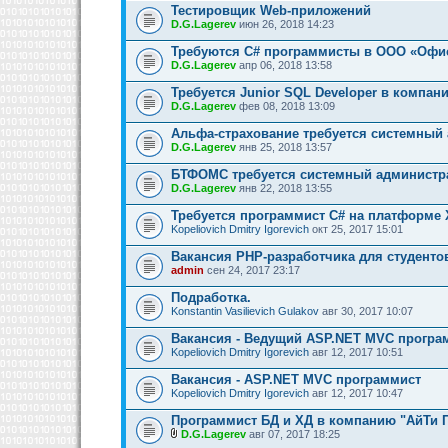
Тестировщик Web-приложений
D.G.Lagerev
июн 26, 2018 14:23
Требуются C# программисты в ООО «Офи
D.G.Lagerev
апр 06, 2018 13:58
Требуется Junior SQL Developer в компан
D.G.Lagerev
фев 08, 2018 13:09
Альфа-страхование требуется системный
D.G.Lagerev
янв 25, 2018 13:57
БТФОМС требуется системный администр
D.G.Lagerev
янв 22, 2018 13:55
Требуется программист C# на платформе 
Kopeliovich Dmitry Igorevich
окт 25, 2017 15:01
Вакансия PHP-разработчика для студенто
admin
сен 24, 2017 23:17
Подработка.
Konstantin Vasilievich Gulakov
авг 30, 2017 10:07
Вакансия - Ведущий ASP.NET MVC програ
Kopeliovich Dmitry Igorevich
авг 12, 2017 10:51
Вакансия - ASP.NET MVC программист
Kopeliovich Dmitry Igorevich
авг 12, 2017 10:47
Программист БД и ХД в компанию "АйТи 
D.G.Lagerev
авг 07, 2017 18:25