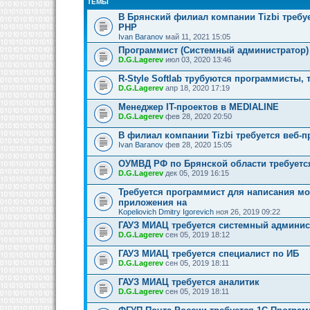
ТЕМЫ
В Брянский филиал компании Tizbi требу
PHP
Ivan Baranov
май 11, 2021 15:05
Программист (Системный администратор)
D.G.Lagerev
июл 03, 2020 13:46
R-Style Softlab трубуются программисты, 
D.G.Lagerev
апр 18, 2020 17:19
Менеджер IT-проектов в MEDIALINE
D.G.Lagerev
фев 28, 2020 20:50
В филиал компании Tizbi требуется веб-
Ivan Baranov
фев 28, 2020 15:05
ОУМВД РФ по Брянской области требуетс
D.G.Lagerev
дек 05, 2019 16:15
Требуется программист для написания м
приложения на
Kopeliovich Dmitry Igorevich
ноя 26, 2019 09:22
ГАУЗ МИАЦ требуется системный админис
D.G.Lagerev
сен 05, 2019 18:12
ГАУЗ МИАЦ требуется специалист по ИБ
D.G.Lagerev
сен 05, 2019 18:11
ГАУЗ МИАЦ требуется аналитик
D.G.Lagerev
сен 05, 2019 18:11