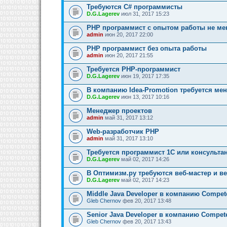
Требуются C# программисты
D.G.Lagerev
июл 31, 2017 15:23
PHP программист с опытом работы не мен
admin
июн 20, 2017 22:00
PHP программист без опыта работы
admin
июн 20, 2017 21:55
Требуется PHP-программист
D.G.Lagerev
июн 19, 2017 17:35
В компанию Idea-Promotion требуется ме
D.G.Lagerev
июн 13, 2017 10:16
Менеджер проектов
admin
май 31, 2017 13:12
Web-разработчик PHP
admin
май 31, 2017 13:10
Требуется программист 1C или консультан
D.G.Lagerev
май 02, 2017 14:26
В Оптимизм.ру требуются веб-мастер и в
D.G.Lagerev
май 02, 2017 14:23
Middle Java Developer в компанию Compe
Gleb Chernov
фев 20, 2017 13:48
Senior Java Developer в компанию Compe
Gleb Chernov
фев 20, 2017 13:43