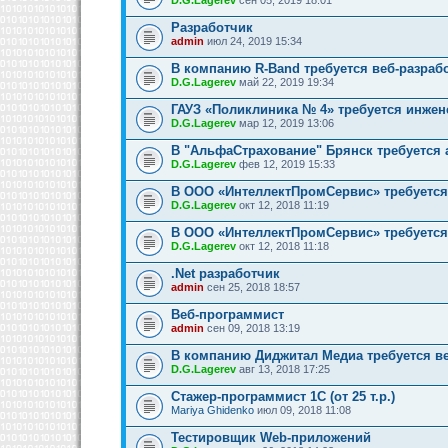
Разработчик
admin
июл 24, 2019 15:34
В компанию R-Band требуется веб-разраб
D.G.Lagerev
май 22, 2019 19:34
ГАУЗ «Поликлиника № 4» требуется инжен
D.G.Lagerev
мар 12, 2019 13:06
В "АльфаСтрахование" Брянск требуется
D.G.Lagerev
фев 12, 2019 15:33
В ООО «ИнтеллектПромСервис» требуется
D.G.Lagerev
окт 12, 2018 11:19
В ООО «ИнтеллектПромСервис» требуется
D.G.Lagerev
окт 12, 2018 11:18
.Net разработчик
admin
сен 25, 2018 18:57
Веб-программист
admin
сен 09, 2018 13:19
В компанию Диджитал Медиа требуется в
D.G.Lagerev
авг 13, 2018 17:25
Стажер-программист 1С (от 25 т.р.)
Mariya Ghidenko
июл 09, 2018 11:08
Тестировщик Web-приложений