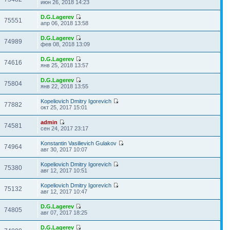
июн 26, 2018 14:23
D.G.Lagerev
75551
апр 06, 2018 13:58
D.G.Lagerev
74989
фев 08, 2018 13:09
D.G.Lagerev
74616
янв 25, 2018 13:57
D.G.Lagerev
75804
янв 22, 2018 13:55
Kopeliovich Dmitry Igorevich
77882
окт 25, 2017 15:01
admin
74581
сен 24, 2017 23:17
Konstantin Vasilievich Gulakov
74964
авг 30, 2017 10:07
Kopeliovich Dmitry Igorevich
75380
авг 12, 2017 10:51
Kopeliovich Dmitry Igorevich
75132
авг 12, 2017 10:47
D.G.Lagerev
74805
авг 07, 2017 18:25
D.G.Lagerev