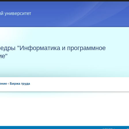
ий университет
едры "Информатика и программное
ие"
ение
‹
Биржа труда