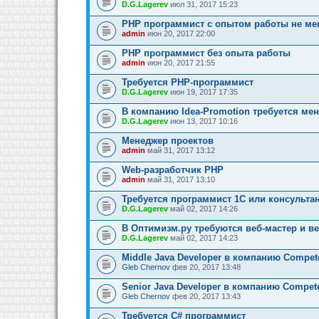
D.G.Lagerev
июл 31, 2017 15:23
PHP программист с опытом работы не мен
admin
июн 20, 2017 22:00
PHP программист без опыта работы
admin
июн 20, 2017 21:55
Требуется PHP-программист
D.G.Lagerev
июн 19, 2017 17:35
В компанию Idea-Promotion требуется ме
D.G.Lagerev
июн 13, 2017 10:16
Менеджер проектов
admin
май 31, 2017 13:12
Web-разработчик PHP
admin
май 31, 2017 13:10
Требуется программист 1C или консультан
D.G.Lagerev
май 02, 2017 14:26
В Оптимизм.ру требуются веб-мастер и в
D.G.Lagerev
май 02, 2017 14:23
Middle Java Developer в компанию Compe
Gleb Chernov
фев 20, 2017 13:48
Senior Java Developer в компанию Compe
Gleb Chernov
фев 20, 2017 13:43
Требуется C# программист