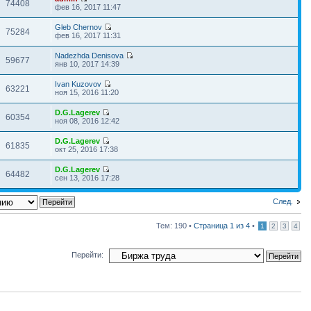
74408
фев 16, 2017 11:47
Gleb Chernov
75284
фев 16, 2017 11:31
Nadezhda Denisova
59677
янв 10, 2017 14:39
Ivan Kuzovov
63221
ноя 15, 2016 11:20
D.G.Lagerev
60354
ноя 08, 2016 12:42
D.G.Lagerev
61835
окт 25, 2016 17:38
D.G.Lagerev
64482
сен 13, 2016 17:28
След.
Тем: 190 •
Страница
1
из
4
•
1
2
3
4
Перейти: