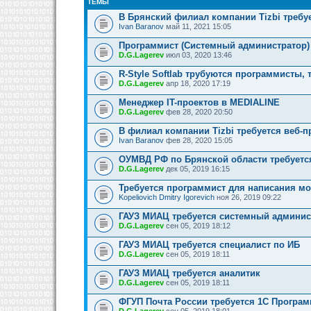
ТЕМЫ
В Брянский филиал компании Tizbi требу
Ivan Baranov
май 11, 2021 15:05
Программист (Системный администратор)
D.G.Lagerev
июл 03, 2020 13:46
R-Style Softlab трубуются программисты, 
D.G.Lagerev
апр 18, 2020 17:19
Менеджер IT-проектов в MEDIALINE
D.G.Lagerev
фев 28, 2020 20:50
В филиал компании Tizbi требуется веб-
Ivan Baranov
фев 28, 2020 15:05
ОУМВД РФ по Брянской области требуетс
D.G.Lagerev
дек 05, 2019 16:15
Требуется программист для написания м
Kopeliovich Dmitry Igorevich
ноя 26, 2019 09:22
ГАУЗ МИАЦ требуется системный админис
D.G.Lagerev
сен 05, 2019 18:12
ГАУЗ МИАЦ требуется специалист по ИБ
D.G.Lagerev
сен 05, 2019 18:11
ГАУЗ МИАЦ требуется аналитик
D.G.Lagerev
сен 05, 2019 18:11
ФГУП Почта России требуется 1С Програм
D.G.Lagerev
сен 05, 2019 18:01