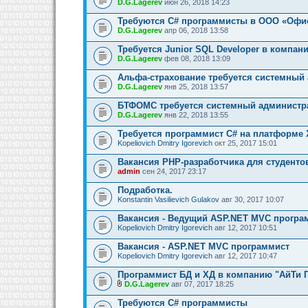
D.G.Lagerev
июн 26, 2018 14:23
Требуются C# программисты в ООО «Офи
D.G.Lagerev
апр 06, 2018 13:58
Требуется Junior SQL Developer в компан
D.G.Lagerev
фев 08, 2018 13:09
Альфа-страхование требуется системный
D.G.Lagerev
янв 25, 2018 13:57
БТФОМС требуется системный администр
D.G.Lagerev
янв 22, 2018 13:55
Требуется программист C# на платформе 
Kopeliovich Dmitry Igorevich
окт 25, 2017 15:01
Вакансия PHP-разработчика для студенто
admin
сен 24, 2017 23:17
Подработка.
Konstantin Vasilievich Gulakov
авг 30, 2017 10:07
Вакансия - Ведущий ASP.NET MVC програ
Kopeliovich Dmitry Igorevich
авг 12, 2017 10:51
Вакансия - ASP.NET MVC программист
Kopeliovich Dmitry Igorevich
авг 12, 2017 10:47
Программист БД и ХД в компанию "АйТи 
D.G.Lagerev
авг 07, 2017 18:25
Требуются C# программисты