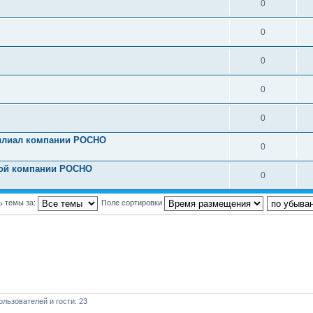
0
0
0
0
0
илиал компании РОСНО
0
вой компании РОСНО
0
ь темы за:
Поле сортировки
льзователей и гости: 23