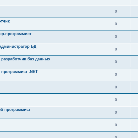
0
отчик
0
ер-программист
0
 администратор БД
0
 разработчик баз данных
0
 программист .NET
0
0
0
еб-программист
0
0
0