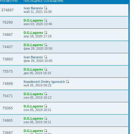
РОСМОТРЫ
ПОСЛЕДНЕЕ СООБЩЕНИЕ
Ivan Baranov
374897
май 11, 2021 15:05
D.G.Lagerev
76290
июл 03, 2020 13:46
D.G.Lagerev
74887
апр 18, 2020 17:19
D.G.Lagerev
74407
фев 28, 2020 20:50
Ivan Baranov
73883
фев 28, 2020 15:05
D.G.Lagerev
75575
дек 05, 2019 16:15
Kopeliovich Dmitry Igorevich
74899
ноя 26, 2019 09:22
D.G.Lagerev
75471
сен 05, 2019 18:12
D.G.Lagerev
75065
сен 05, 2019 18:11
D.G.Lagerev
74865
сен 05, 2019 18:11
D.G.Lagerev
73697