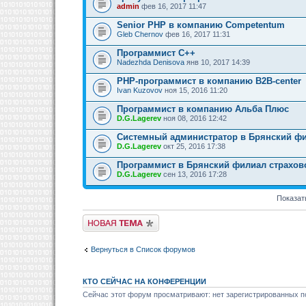
admin
фев 16, 2017 11:47
Senior PHP в компанию Competentum
Gleb Chernov
фев 16, 2017 11:31
Программист С++
Nadezhda Denisova
янв 10, 2017 14:39
PHP-программист в компанию B2B-center
Ivan Kuzovov
ноя 15, 2016 11:20
Программист в компанию Альба Плюс
D.G.Lagerev
ноя 08, 2016 12:42
Системный администратор в Брянский ф
D.G.Lagerev
окт 25, 2016 17:38
Программист в Брянский филиал страхо
D.G.Lagerev
сен 13, 2016 17:28
Показат
Новая тема
Вернуться в Список форумов
КТО СЕЙЧАС НА КОНФЕРЕНЦИИ
Сейчас этот форум просматривают: нет зарегистрированных по