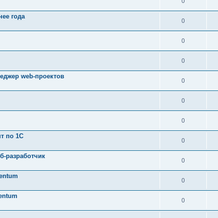
0
ее года
0
0
0
неджер web-проектов
0
0
0
т по 1C
0
еб-разработчик
0
tentum
0
tentum
0