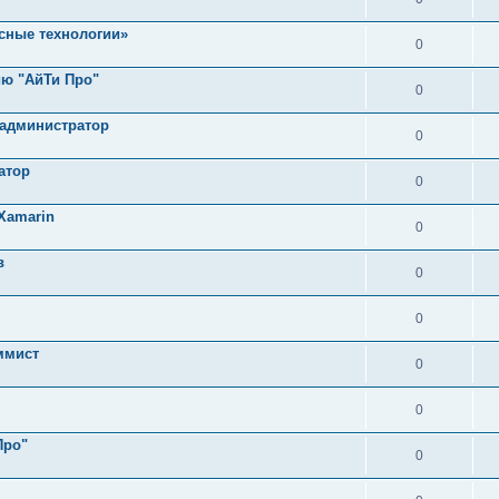
сные технологии»
0
ию "АйТи Про"
0
 администратор
0
атор
0
Xamarin
0
в
0
0
ммист
0
0
Про"
0