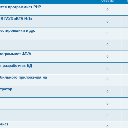
ОТВЕТЫ
П
ется программист PHP
0
 В ГАУЗ «БГБ №1»
0
тестировщики и др.
0
0
программист JAVA
0
я разработчик БД
0
обильного приложения на
0
тратор
0
0
0
мист
0