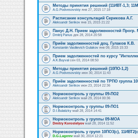
Методы принятия решений (11ИВТ-1,3; 11
A.G.Podvesovskiy
янв 27, 2015 17:18
Расписание консультаций Серикова А.Г.
Aleksandr Serikov
янв 15, 2015 21:22
Панус Д.Н. Прием задолженностей Прогр. М
Dmitrij Panus
дек 28, 2014 20:58
Приём задолженностей доц. Гулаков К.В.
Konstantin Vasilievich Gulakov
янв 09, 2015 15:33
Прием задолженностей по курсу "Интелл
A.K.Buyval
сен 03, 2014 08:50
Методы принятия решений (10ПО-1,2)
A.G.Podvesovskiy
июн 30, 2014 11:43
Приём задолженностей по ТРПО группа 1
Aleksandr Serikov
июн 23, 2014 22:36
Нормоконтроль у группы 09-ПО2
Aleksandr Serikov
май 29, 2014 00:36
Нормоконтроль у группы 09-ПО1
D.I.Bulatizky
май 28, 2014 14:41
Нормоконтроль у группы 09-МОА
Dmitry Korostelyov
май 28, 2014 11:52
Нормоконтроль у групп 10ПО3(с), 11ИВТ2(с
D.G.Lagerev
май 30, 2014 12:21