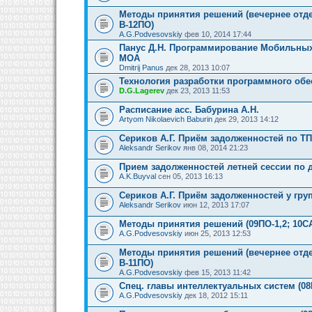
Методы принятия решений (вечернее отде
В-12ПО)
A.G.Podvesovskiy
фев 10, 2014 17:44
Панус Д.Н. Программирование Мобильных
МОА
Dmitrij Panus
дек 28, 2013 10:07
Технология разработки программного об
D.G.Lagerev
дек 23, 2013 11:53
Расписание асс. Бабурина А.Н.
Artyom Nikolaevich Baburin
дек 29, 2013 14:12
Сериков А.Г. Приём задолженностей по Т
Aleksandr Serikov
янв 08, 2014 21:23
Прием задолженностей летней сессии по 
A.K.Buyval
сен 05, 2013 16:13
Сериков А.Г. Приём задолженностей у гру
Aleksandr Serikov
июн 12, 2013 17:07
Методы принятия решений (09ПО-1,2; 10С
A.G.Podvesovskiy
июн 25, 2013 12:53
Методы принятия решений (вечернее отде
В-11ПО)
A.G.Podvesovskiy
фев 15, 2013 11:42
Спец. главы интеллектуальных систем (08
A.G.Podvesovskiy
дек 18, 2012 15:11