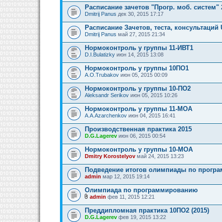
Расписание зачетов "Прогр. моб. систем" 
Dmitrij Panus
дек 30, 2015 17:17
Расписание Зачетов, теста, консультаций 
Dmitrij Panus
май 27, 2015 21:34
Нормоконтроль у группы 11-ИВТ1
D.I.Bulatizky
июн 14, 2015 13:08
Нормоконтроль у группы 10ПО1
A.O.Trubakov
июн 05, 2015 00:09
Нормоконтроль у группы 10-ПО2
Aleksandr Serikov
июн 05, 2015 10:26
Нормоконтроль у группы 11-МОА
A.A.Azarchenkov
июн 04, 2015 16:41
Производственная практика 2015
D.G.Lagerev
июн 06, 2015 00:54
Нормоконтроль у группы 10-МОА
Dmitry Korostelyov
май 24, 2015 13:23
Подведение итогов олимпиады по прогр
admin
мар 12, 2015 19:14
Олимпиада по программированию
admin
фев 11, 2015 12:21
Преддипломная практика 10ПО2 (2015)
D.G.Lagerev
фев 19, 2015 13:22