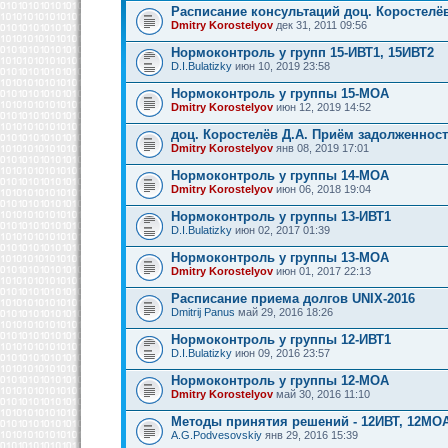
Расписание консультаций доц. Коростелёв
Dmitry Korostelyov
дек 31, 2011 09:56
Нормоконтроль у групп 15-ИВТ1, 15ИВТ2
D.I.Bulatizky
июн 10, 2019 23:58
Нормоконтроль у группы 15-МОА
Dmitry Korostelyov
июн 12, 2019 14:52
доц. Коростелёв Д.А. Приём задолженнос
Dmitry Korostelyov
янв 08, 2019 17:01
Нормоконтроль у группы 14-МОА
Dmitry Korostelyov
июн 06, 2018 19:04
Нормоконтроль у группы 13-ИВТ1
D.I.Bulatizky
июн 02, 2017 01:39
Нормоконтроль у группы 13-МОА
Dmitry Korostelyov
июн 01, 2017 22:13
Расписание приема долгов UNIX-2016
Dmitrij Panus
май 29, 2016 18:26
Нормоконтроль у группы 12-ИВТ1
D.I.Bulatizky
июн 09, 2016 23:57
Нормоконтроль у группы 12-МОА
Dmitry Korostelyov
май 30, 2016 11:10
Методы принятия решений - 12ИВТ, 12МО
A.G.Podvesovskiy
янв 29, 2016 15:39