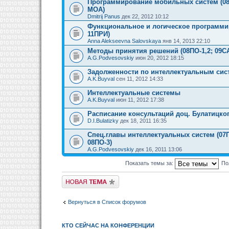
Программирование мобильных систем (08-
МОА)
Dmitrij Panus
дек 22, 2012 10:12
Функциональное и логическое программи
11ПРИ)
Anna Alekseevna Salovskaya
янв 14, 2013 22:10
Методы принятия решений (08ПО-1,2; 09С
A.G.Podvesovskiy
июн 20, 2012 18:15
Задолженности по интеллектуальным сис
A.K.Buyval
сен 11, 2012 14:33
Интеллектуальные системы
A.K.Buyval
июн 11, 2012 17:38
Расписание консультаций доц. Булатицког
D.I.Bulatizky
дек 18, 2011 16:35
Спец.главы интеллектуальных систем (07П
08ПО-3)
A.G.Podvesovskiy
дек 16, 2011 13:06
Показать темы за:
По
Новая тема
Вернуться в Список форумов
КТО СЕЙЧАС НА КОНФЕРЕНЦИИ