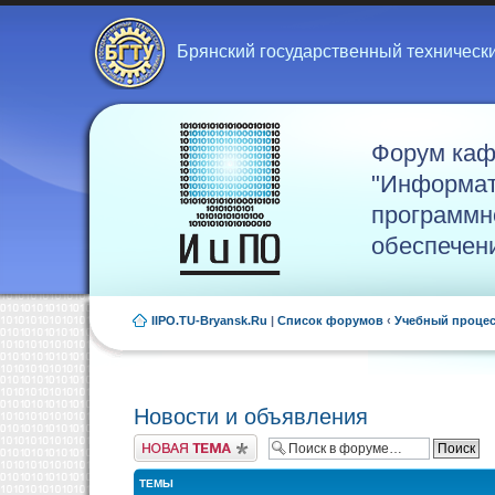
Брянский государственный техническ
Форум ка
"Информат
программн
обеспечен
IIPO.TU-Bryansk.Ru
|
Список форумов
‹
Учебный проце
Новости и объявления
Новая тема
ТЕМЫ