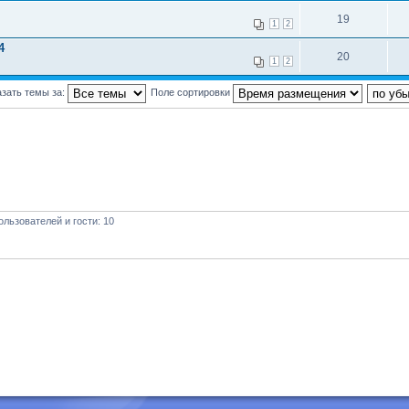
19
1
2
4
20
1
2
зать темы за:
Поле сортировки
льзователей и гости: 10