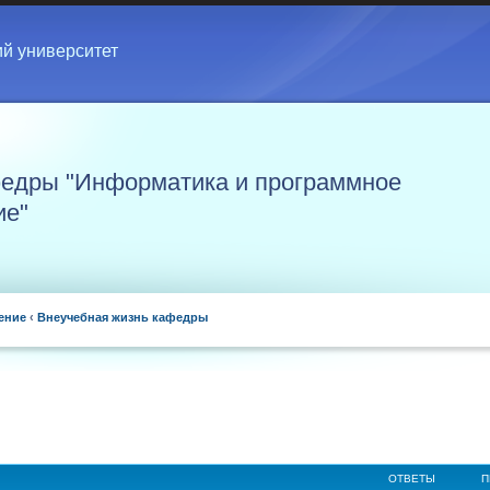
ий университет
едры "Информатика и программное
ие"
ение
‹
Внеучебная жизнь кафедры
ОТВЕТЫ
П