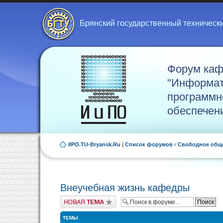
Брянский государственный техническ
Форум ка
"Информат
программн
обеспечен
IIPO.TU-Bryansk.Ru
|
Список форумов
‹
Свободное общ
Внеучебная жизнь кафедры
Новая тема
ТЕМЫ