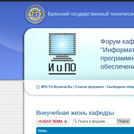
Брянский государственный техническ
Форум ка
"Информат
программн
обеспечен
IIPO.TU-Bryansk.Ru
|
Список форумов
‹
Свободное общ
Внеучебная жизнь кафедры
Новая тема
ТЕМЫ