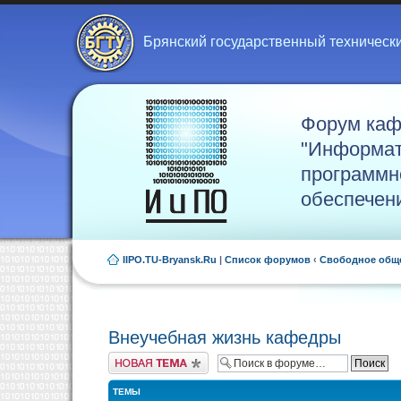
Брянский государственный техническ
Форум ка
"Информат
программн
обеспечен
IIPO.TU-Bryansk.Ru
|
Список форумов
‹
Свободное общ
Внеучебная жизнь кафедры
Новая тема
ТЕМЫ