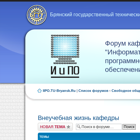
Брянский государственный техническ
Форум ка
"Информат
программн
обеспечен
IIPO.TU-Bryansk.Ru
|
Список форумов
‹
Свободное общ
Внеучебная жизнь кафедры
Новая тема
ТЕМЫ