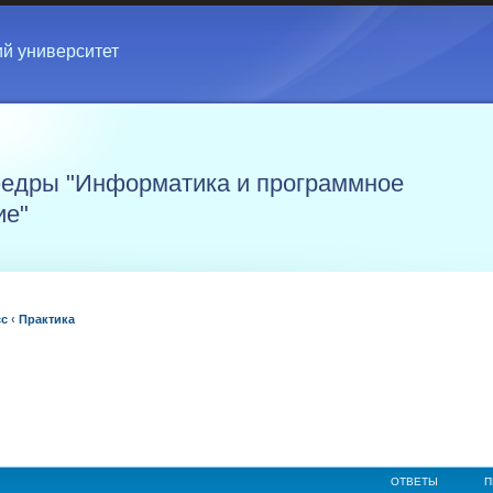
ий университет
едры "Информатика и программное
ие"
сс
‹
Практика
ОТВЕТЫ
П