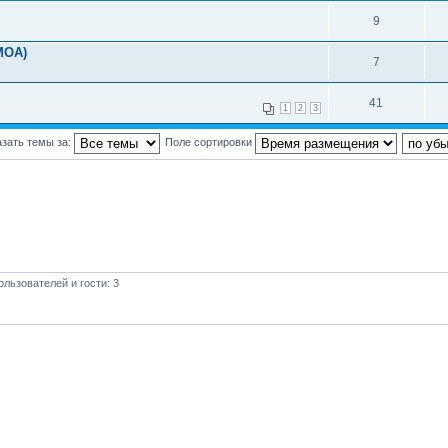
9
МОА)
7
41
1
2
3
зать темы за:
Поле сортировки
льзователей и гости: 3