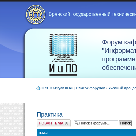
Брянский государственный техническ
Форум ка
"Информат
программн
обеспечен
IIPO.TU-Bryansk.Ru
|
Список форумов
‹
Учебный проце
Практика
Новая тема
ТЕМЫ