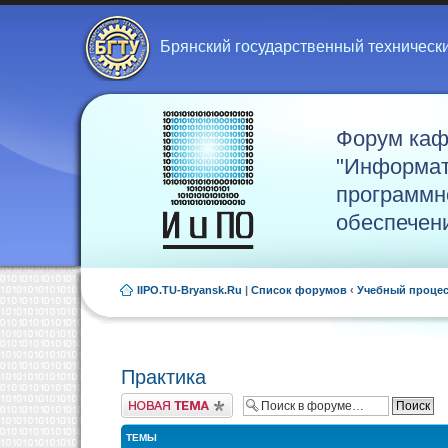
Брянский государственный техническ
Форум ка
"Информат
программн
обеспечен
IIPO.TU-Bryansk.Ru
|
Список форумов
‹
Учебный проце
Практика
Новая тема
ТЕМЫ