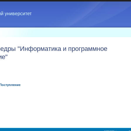
ий университет
едры "Информатика и программное
ие"
Поступление