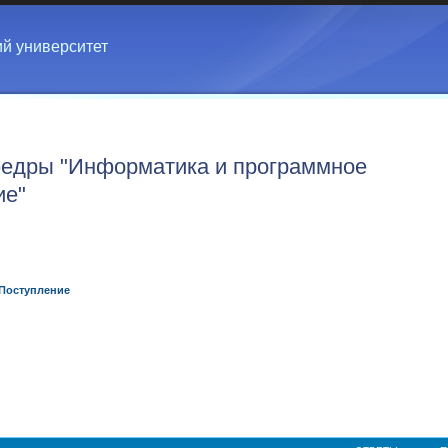
ий университет
едры "Информатика и программное
ие"
Поступление