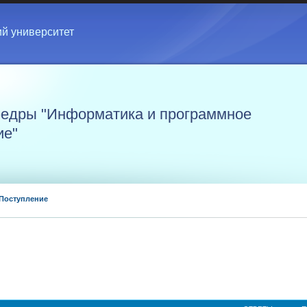
ий университет
едры "Информатика и программное
ие"
Поступление