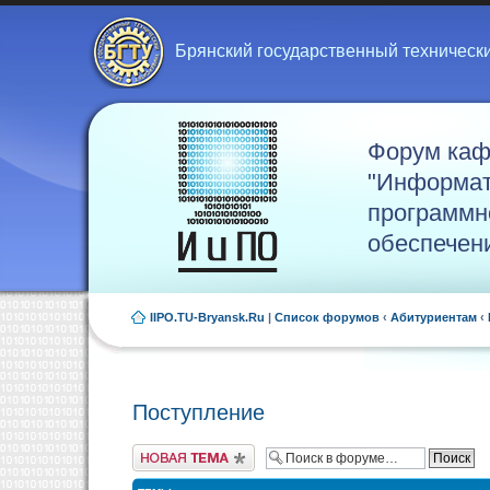
Брянский государственный техническ
Форум ка
"Информат
программн
обеспечен
IIPO.TU-Bryansk.Ru
|
Список форумов
‹
Абитуриентам
‹
Поступление
Новая тема