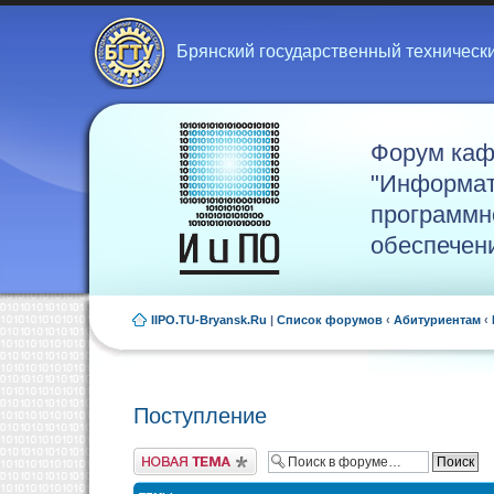
Брянский государственный техническ
Форум ка
"Информат
программн
обеспечен
IIPO.TU-Bryansk.Ru
|
Список форумов
‹
Абитуриентам
‹
Поступление
Новая тема