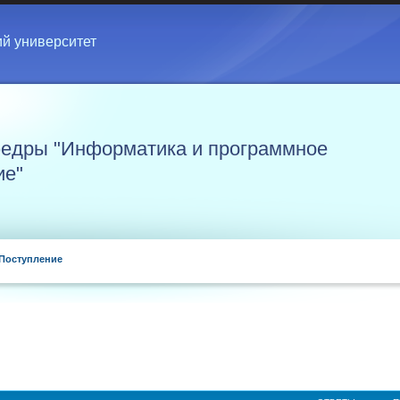
ий университет
едры "Информатика и программное
ие"
Поступление