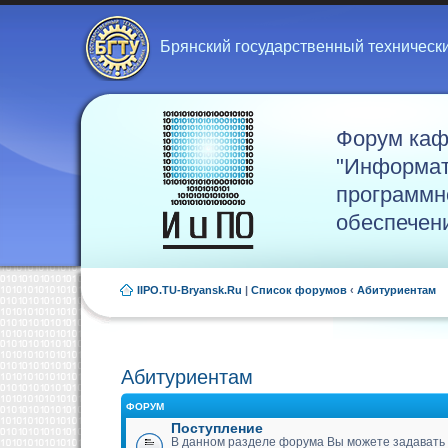
Брянский государственный техническ
Форум ка
"Информат
программн
обеспечен
IIPO.TU-Bryansk.Ru
|
Список форумов
‹
Абитуриентам
Абитуриентам
ФОРУМ
Поступление
В данном разделе форума Вы можете задавать