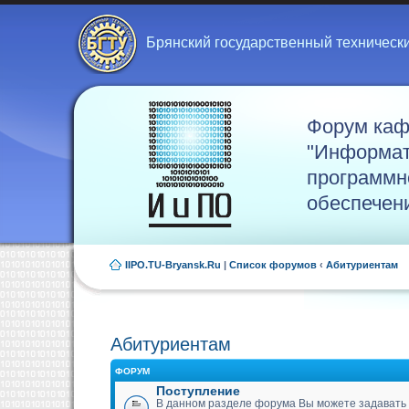
Брянский государственный техническ
Форум ка
"Информат
программн
обеспечен
IIPO.TU-Bryansk.Ru
|
Список форумов
‹
Абитуриентам
Абитуриентам
ФОРУМ
Поступление
В данном разделе форума Вы можете задавать