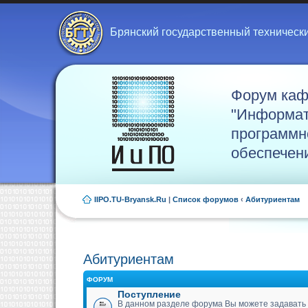
Брянский государственный техническ
Форум ка
"Информат
программн
обеспечен
IIPO.TU-Bryansk.Ru
|
Список форумов
‹
Абитуриентам
Абитуриентам
ФОРУМ
Поступление
В данном разделе форума Вы можете задавать