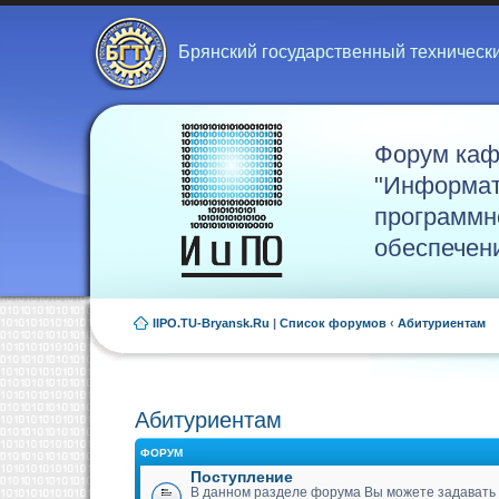
Брянский государственный техническ
Форум ка
"Информат
программн
обеспечен
IIPO.TU-Bryansk.Ru
|
Список форумов
‹
Абитуриентам
Абитуриентам
ФОРУМ
Поступление
В данном разделе форума Вы можете задавать