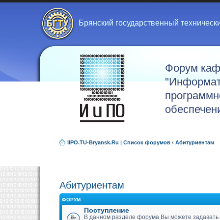
Брянский государственный техническ
Форум ка
"Информат
программн
обеспечен
IIPO.TU-Bryansk.Ru
|
Список форумов
‹
Абитуриентам
Абитуриентам
ФОРУМ
Поступление
В данном разделе форума Вы можете задавать