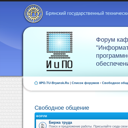
Брянский государственный техническ
Форум ка
"Информат
программн
обеспечен
IIPO.TU-Bryansk.Ru
|
Список форумов
‹
Свободное общ
Свободное общение
ФОРУМ
Биржа труда
Поиск и предложение работы. Присылайте сюда свои