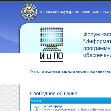
Брянский государственный техническ
Форум ка
"Информат
программн
обеспечен
IIPO.TU-Bryansk.Ru
|
Список форумов
‹
Свободное общ
Свободное общение
ФОРУМ
Биржа труда
Поиск и предложение работы. Присылайте сюда свои