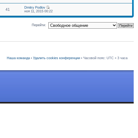
Dmitry Podlov
41
ноя 11, 2015 00:22
Перейти:
Наша команда
•
Удалить cookies конференции
• Часовой пояс: UTC + 3 часа