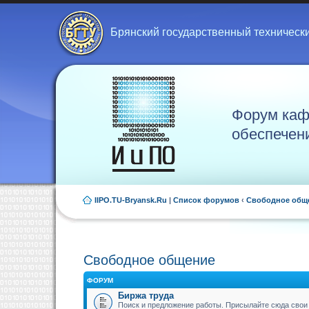
Брянский государственный техническ
Форум каф
обеспечен
IIPO.TU-Bryansk.Ru
|
Список форумов
‹
Свободное общ
Свободное общение
ФОРУМ
Биржа труда
Поиск и предложение работы. Присылайте сюда свои 