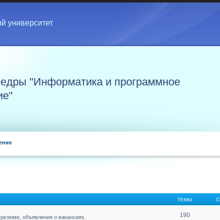
ий университет
едры "Информатика и программное
ие"
ение
ТЕМЫ
С
190
резюме, объявления о вакансиях.