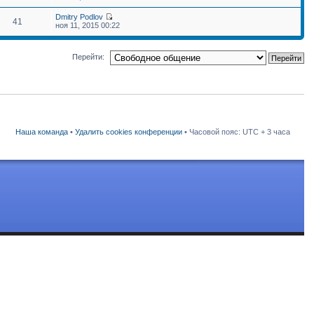
Dmitry Podlov
41
ноя 11, 2015 00:22
Перейти:
Наша команда
•
Удалить cookies конференции
• Часовой пояс: UTC + 3 часа