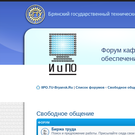
Брянский государственный техническ
Форум каф
обеспечен
IIPO.TU-Bryansk.Ru
|
Список форумов
‹
Свободное общ
Свободное общение
ФОРУМ
Биржа труда
Поиск и предложение работы. Присылайте сюда свои 