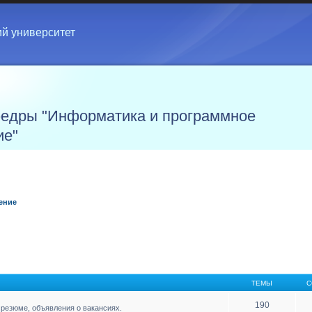
ий университет
едры "Информатика и программное
ие"
ение
ТЕМЫ
С
190
резюме, объявления о вакансиях.