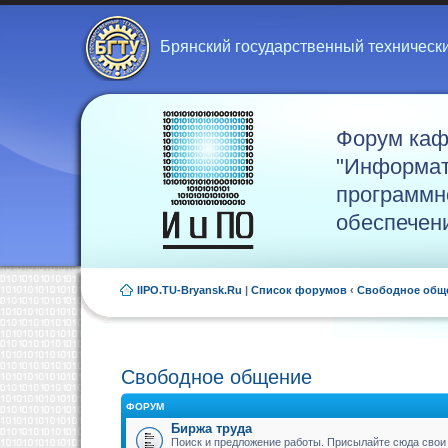
Брянский государственный техническ
Форум ка
"Информат
программн
обеспечен
IIPO.TU-Bryansk.Ru
|
Список форумов
‹
Свободное общ
Свободное общение
ФОРУМ
Биржа труда
Поиск и предложение работы. Присылайте сюда свои