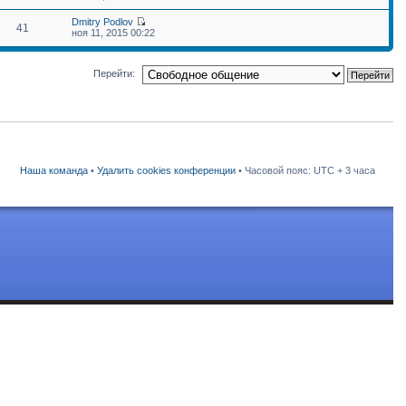
Dmitry Podlov
41
ноя 11, 2015 00:22
Перейти:
Наша команда
•
Удалить cookies конференции
• Часовой пояс: UTC + 3 часа