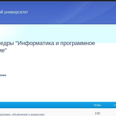
ий университет
едры "Информатика и программное
ие"
ение
ТЕМЫ
С
190
резюме, объявления о вакансиях.