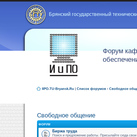
Брянский государственный техническ
Форум каф
обеспечен
IIPO.TU-Bryansk.Ru
|
Список форумов
‹
Свободное общ
Свободное общение
ФОРУМ
Биржа труда
Поиск и предложение работы. Присылайте сюда свои 