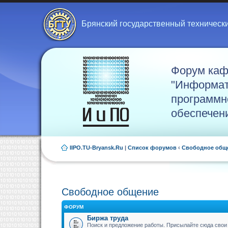
Брянский государственный техническ
Форум ка
"Информат
программн
обеспечен
IIPO.TU-Bryansk.Ru
|
Список форумов
‹
Свободное общ
Свободное общение
ФОРУМ
Биржа труда
Поиск и предложение работы. Присылайте сюда свои