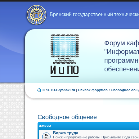
Брянский государственный техническ
Форум ка
"Информат
программн
обеспечен
IIPO.TU-Bryansk.Ru
|
Список форумов
‹
Свободное общ
Свободное общение
ФОРУМ
Биржа труда
Поиск и предложение работы. Присылайте сюда свои