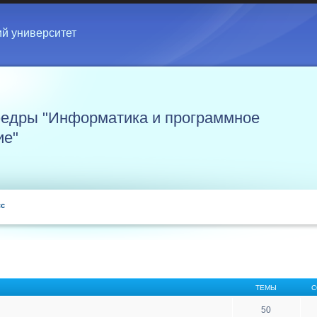
ий университет
едры "Информатика и программное
ие"
сс
ТЕМЫ
С
50