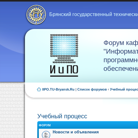
Брянский государственный техническ
Форум ка
"Информат
программн
обеспечен
IIPO.TU-Bryansk.Ru
|
Список форумов
‹
Учебный проце
Учебный процесс
ФОРУМ
Новости и объявления