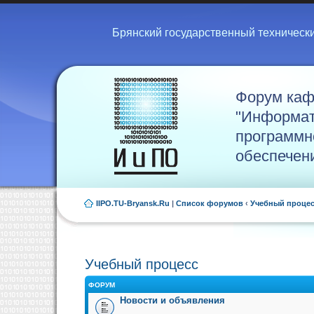
Брянский государственный техническ
Форум ка
"Информат
программн
обеспечен
IIPO.TU-Bryansk.Ru
|
Список форумов
‹
Учебный проце
Учебный процесс
ФОРУМ
Новости и объявления