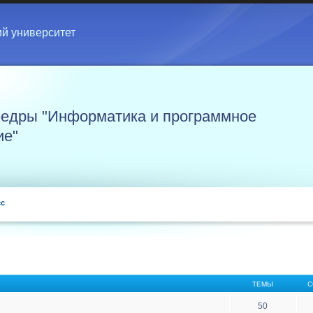
ий университет
едры "Информатика и программное
ие"
сс
ТЕМЫ
С
50