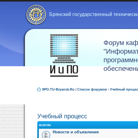
Брянский государственный техническ
Форум ка
"Информат
программн
обеспечен
IIPO.TU-Bryansk.Ru
|
Список форумов
‹
Учебный проце
Учебный процесс
ФОРУМ
Новости и объявления