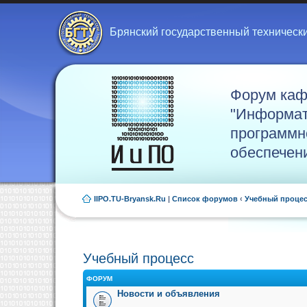
Брянский государственный техническ
Форум ка
"Информат
программн
обеспечен
IIPO.TU-Bryansk.Ru
|
Список форумов
‹
Учебный проце
Учебный процесс
ФОРУМ
Новости и объявления