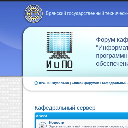
Брянский государственный техническ
Форум ка
"Информат
программн
обеспечен
IIPO.TU-Bryansk.Ru
|
Список форумов
‹
Кафедральный 
Кафедральный сервер
ФОРУМ
Новости
Здесь вы можете найти новости о новых сервисах, 