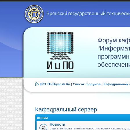
Брянский государственный техническ
Форум ка
"Информат
программн
обеспечен
IIPO.TU-Bryansk.Ru
|
Список форумов
‹
Кафедральный 
Кафедральный сервер
ФОРУМ
Новости
Здесь вы можете найти новости о новых сервисах, 