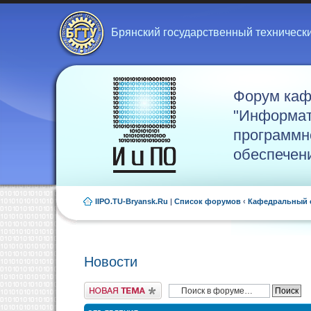
Брянский государственный техническ
Форум ка
"Информат
программн
обеспечен
IIPO.TU-Bryansk.Ru
|
Список форумов
‹
Кафедральный 
Новости
Новая тема