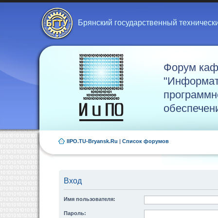
Брянский государственный техническ
Форум ка
"Информат
программн
обеспечен
IIPO.TU-Bryansk.Ru
|
Список форумов
Вход
Имя пользователя:
Пароль: