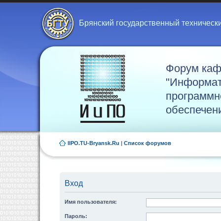
Брянский государственный техническ
Форум ка
"Информат
программн
обеспечен
IIPO.TU-Bryansk.Ru
|
Список форумов
Вход
Имя пользователя:
Пароль: