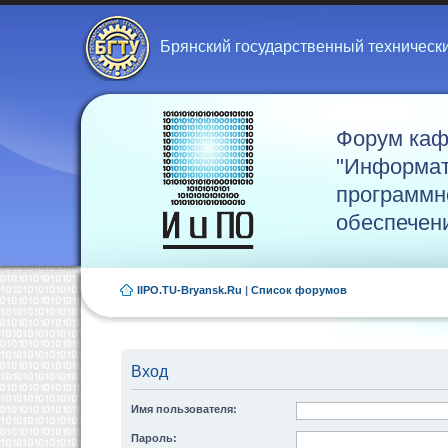
Брянский государственный техническ
Форум ка
"Информат
программн
обеспечен
IIPO.TU-Bryansk.Ru
|
Список форумов
Вход
Имя пользователя:
Пароль: