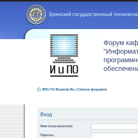
Брянский государственный техническ
Форум ка
"Информат
программн
обеспечен
IIPO.TU-Bryansk.Ru
|
Список форумов
Вход
Имя пользователя:
Пароль: