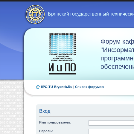
Брянский государственный техническ
Форум ка
"Информат
программн
обеспечен
IIPO.TU-Bryansk.Ru
|
Список форумов
Вход
Имя пользователя:
Пароль: