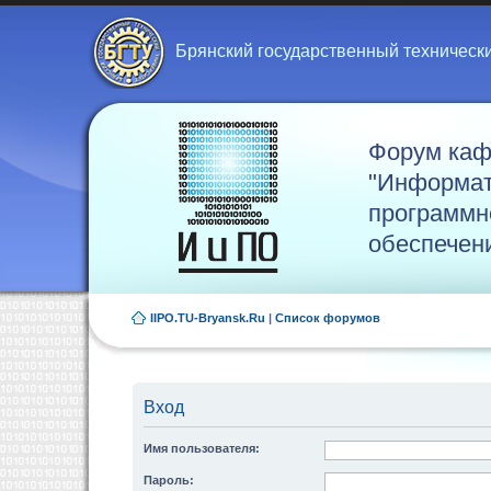
Брянский государственный техническ
Форум ка
"Информат
программн
обеспечен
IIPO.TU-Bryansk.Ru
|
Список форумов
Вход
Имя пользователя:
Пароль: