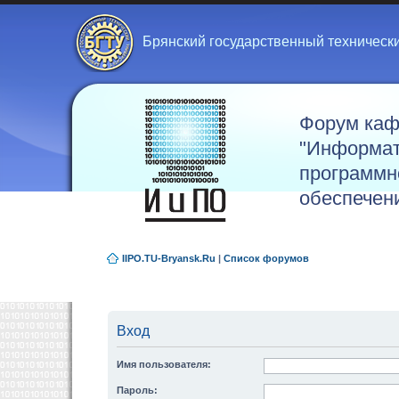
Брянский государственный техническ
Форум ка
"Информат
программн
обеспечен
IIPO.TU-Bryansk.Ru
|
Список форумов
Вход
Имя пользователя:
Пароль: